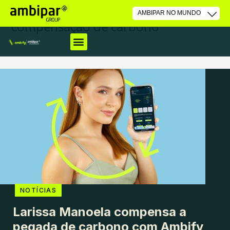
compensação de carbono
Início
»
compensação de carbono
NOTÍCIAS
Larissa Manoela compensa a
pegada de carbono com Ambify